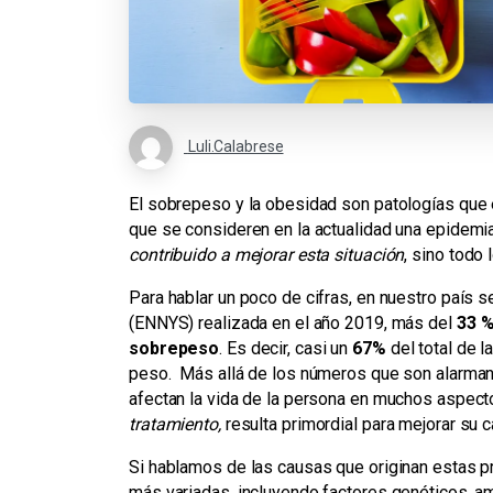
Luli.Calabrese
El sobrepeso y la obesidad son patologías que 
que se consideren en la actualidad una epidemi
contribuido a mejorar esta situación
, sino todo 
Para hablar un poco de cifras, en nuestro país s
(ENNYS) realizada en el año 2019, más del
33 %
sobrepeso
. Es decir, casi un
67%
del total de l
peso. Más allá de los números que son alarman
afectan la vida de la persona en muchos aspect
tratamiento,
resulta primordial para mejorar su c
Si hablamos de las causas que originan estas p
más variadas, incluyendo factores genéticos, a