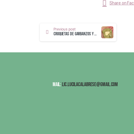
Share on Fa
Previous post
Croquetas de garbanzos y espinaca rellenas
Mail:
lic.lucilacalabrese@gmail.com