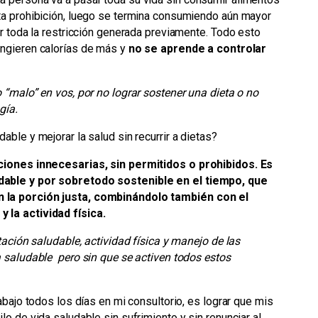
ta prohibición, luego se termina consumiendo aún mayor
or toda la restricción generada previamente. Todo esto
 ingieren calorías de más y
no se aprende a controlar
 “malo” en vos, por no lograr sostener una dieta o no
gía.
ble y mejorar la salud sin recurrir a dietas?
cciones innecesarias, sin permitidos o prohibidos. Es
dable y por sobretodo sostenible en el tiempo, que
 la porción justa, combinándolo también con el
 la actividad física.
tación saludable, actividad física y manejo de las
a saludable pero sin que se activen todos estos
abajo todos los días en mi consultorio, es lograr que mis
o de vida saludable sin sufrimiento y sin renunciar al