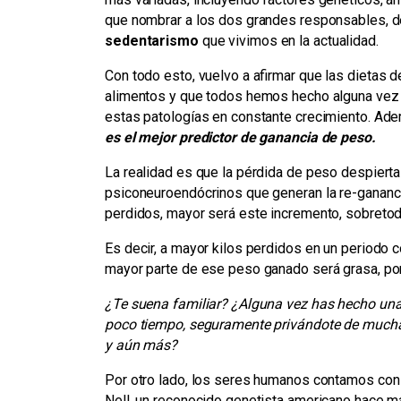
que nombrar a los dos grandes responsables, 
sedentarismo
que vivimos en la actualidad.
Con todo esto, vuelvo a afirmar que las dietas
alimentos y que todos hemos hecho alguna vez en
estas patologías en constante crecimiento. Ade
es el mejor predictor de ganancia de peso.
La realidad es que la pérdida de peso despier
psiconeuroendócrinos que generan la re-gananci
perdidos, mayor será este incremento, sobretod
Es decir, a mayor kilos perdidos en un periodo 
mayor parte de ese peso ganado será grasa, po
¿Te suena familiar? ¿Alguna vez has hecho una 
poco tiempo, seguramente privándote de muchas
y aún más?
Por otro lado, los seres humanos contamos con
Nell, un reconocido genetista americano hace m