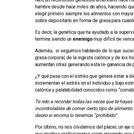
hambre desde hace miles de años, haciendo qu
elegir primero siempre los alimentos con mayor 
sobre depositarlo en forma de grasa para cuand
Es decir, la genética que ha ayudado a la superv
termina siendo un
enemigo
muy difícil de venc
Además, si seguimos hablando de lo que sucede 
grasa corporal, de la ingesta calórica y de los 
aumentan otras generando esta re-ganancia de 
¿Y qué pasa con el estrés que genera estar a die
incrementan el estrés en el individuo y bajo es
calórica y palatabilidad conocidos como “comidas
Te reto a recordar todas las veces que te hayas
incontrolables de comer cierto tipo de alimento
deseo si encima lo tenemos “prohibido”
.
Por último, no nos olvidemos del placer, un eje 
que muchos profesionales sigan creyendo que la