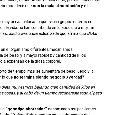
debemos decir que
son la mala alimentación y el
 de muy pocas calorías o que sacan grupos enteros de
 la vida, no han contribuido en lo absoluto a mejorar
más, existe evidencia actualizada que afirma que
dietar
ta en el organismo diferentes mecanismos
a de peso, y a mayor rapidez y cantidad de kilos
o a expensas de la grasa corporal.
corto de tiempo, más se aumentará de peso luego y la
r lo que
no termina siendo negocio ¿verdad?
dieta muy estricta bajando gran cantidad de kilos en
 cosas, y al cabo de un tiempo recuperaste todo el peso
 un
“genotipo ahorrador”
denominado así por James
ás de 40 años. Este genotipo nos ha defendido del