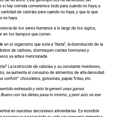
e si hay comida comeremos todo para cuando no haya, a
cantidad de calorías para cuando no haya, y que lo que
o no haya.
ivencia de los seres humanos a lo largo de los siglos,
er en los tiempos que corren.
en el organismo que está a “dieta”, la disminución de la
hidratos de carbono, disminuyen ciertas hormonas y
peso ya antes mencionada.
ta? La restricción de calorías y su constante monitoreo,
trés, se aumenta el consumo de alimentos de alta densidad
 confort”: chocolates, golosinas, papas fritas, etc.
 sentido estresado y esto te generó unas ganas
. Bueno con las dietas pasa lo mismo, y peor aún, es ese
central en nuestras decisiones alimentarias. Es increíble
 persona va a pasar toda su vida sin consumir alimentos