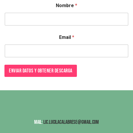
Nombre
*
Email
*
Enviar datos y obtener descarga
Mail:
lic.lucilacalabrese@gmail.com